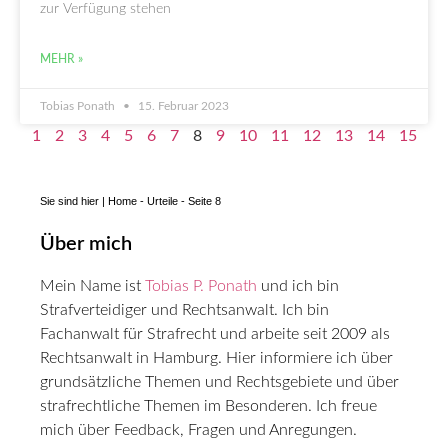
zur Verfügung stehen
MEHR »
Tobias Ponath
15. Februar 2023
1
2
3
4
5
6
7
8
9
10
11
12
13
14
15
Sie sind hier |
Home
-
Urteile
-
Seite 8
Über mich
Mein Name ist
Tobias P. Ponath
und ich bin
Strafverteidiger und Rechtsanwalt. Ich bin
Fachanwalt für Strafrecht und arbeite seit 2009 als
Rechtsanwalt in Hamburg. Hier informiere ich über
grundsätzliche Themen und Rechtsgebiete und über
strafrechtliche Themen im Besonderen. Ich freue
mich über Feedback, Fragen und Anregungen.