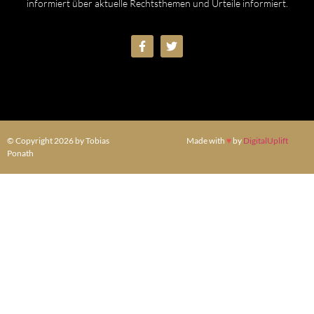
informiert über aktuelle Rechtsthemen und Urteile informiert.
© Copyright 2026 by Tobias
Made with
♥
by
DigitalUplift
Ponath