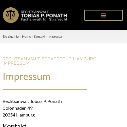
Sie sind hier |
Home
-
Kontakt
-
Impressum
RECHTSANWALT STRAFRECHT HAMBURG -
IMPRESSUM
Impressum
Rechtsanwalt Tobias P. Ponath
Colonnaden 49
20354 Hamburg
Kontakt