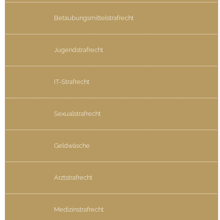
Betäubungsmittelstrafrecht
Jugendstrafrecht
IT-Strafrecht
Sexualstrafrecht
Geldwäsche
Arztstrafrecht
Medizinstrafrecht