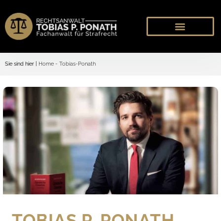
Sie sind hier |
Home
-
Tobias-Ponath
TOBIAS P. PONATH