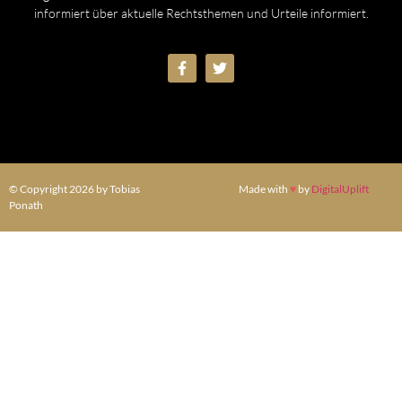
informiert über aktuelle Rechtsthemen und Urteile informiert.
© Copyright 2026 by Tobias
Made with
♥
by
DigitalUplift
Ponath