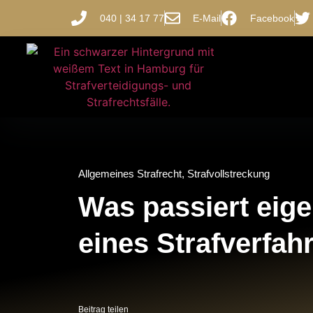
040 | 34 17 77
E-Mail
Facebook
Allgemeines Strafrecht
,
Strafvollstreckung
Was passiert eig
eines Strafverfah
Beitrag teilen