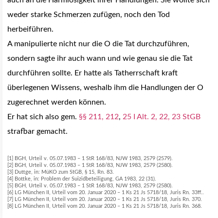
weder starke Schmerzen zufügen, noch den Tod
herbeiführen.
A manipulierte nicht nur die O die Tat durchzuführen,
sondern sagte ihr auch wann und wie genau sie die Tat
durchführen sollte. Er hatte als Tatherrschaft kraft
überlegenen Wissens, weshalb ihm die Handlungen der O
zugerechnet werden können.
Er hat sich also gem.
§§ 211
, 212
,
25 I Alt. 2
, 22
, 23 StGB
strafbar gemacht.
[1] BGH, Urteil v. 05.07.1983 – 1 StR 168/83, NJW 1983, 2579 (2579).
[2] BGH, Urteil v. 05.07.1983 – 1 StR 168/83, NJW 1983, 2579 (2580).
[3] Duttge, in: MüKO zum StGB, § 15, Rn. 83.
[4] Bottke, in: Problem der Suizidbeteiligung, GA 1983, 22 (31).
[5] BGH, Urteil v. 05.07.1983 – 1 StR 168/83, NJW 1983, 2579 (2580).
[6] LG München II, Urteil vom 20. Januar 2020 – 1 Ks 21 Js 5718/18, Juris Rn. 33ff..
[7] LG München II, Urteil vom 20. Januar 2020 – 1 Ks 21 Js 5718/18, Juris Rn. 370.
[8] LG München II, Urteil vom 20. Januar 2020 – 1 Ks 21 Js 5718/18, Juris Rn. 368.