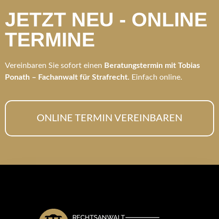
JETZT NEU - ONLINE
TERMINE
Vereinbaren Sie sofort einen
Beratungstermin mit Tobias
Ponath – Fachanwalt für Strafrecht.
Einfach online.
ONLINE TERMIN VEREINBAREN