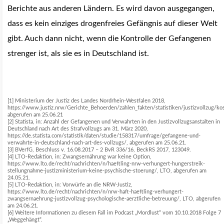
Berichte aus anderen Ländern. Es wird davon ausgegangen,
dass es kein einziges drogenfreies Gefängnis auf dieser Welt
gibt. Auch dann nicht, wenn die Kontrolle der Gefangenen
strenger ist, als sie es in Deutschland ist.
[1] Ministerium der Justiz des Landes Nordrhein-Westfalen 2018,
https://www.justiz.nrw/Gerichte_Behoerden/zahlen_fakten/statistiken/justizvollzug/kos
abgerufen am 25.06.21
[2] Statista, in: Anzahl der Gefangenen und Verwahrten in den Justizvollzugsanstalten in
Deutschland nach Art des Strafvollzugs am 31. März 2020,
https://de.statista.com/statistik/daten/studie/158317/umfrage/gefangene-und-
verwahrte-in-deutschland-nach-art-des-vollzugs/, abgerufen am 25.06.21.
[3] BVerfG, Beschluss v. 16.08.2017 – 2 BvR 336/16, BeckRS 2017, 123049.
[4] LTO-Redaktion, in: Zwangsernährung war keine Option,
https://www.lto.de/recht/nachrichten/n/haeftling-nrw-verhungert-hungerstreik-
stellungnahme-justizministerium-keine-psychische-stoerung/, LTO, abgerufen am
24.05.21.
[5] LTO-Redaktion, in: Vorwürfe an die NRW-Justiz,
https://www.lto.de/recht/nachrichten/n/nrw-haft-haeftling-verhungert-
zwangsernaehrung-justizvollzug-psychologische-aerztliche-betreuung/, LTO, abgerufen
am 24.06.21.
[6] Weitere Informationen zu diesem Fall im Podcast „Mordlust“ vom 10.10.2018 Folge 7
„Weggehängt“.