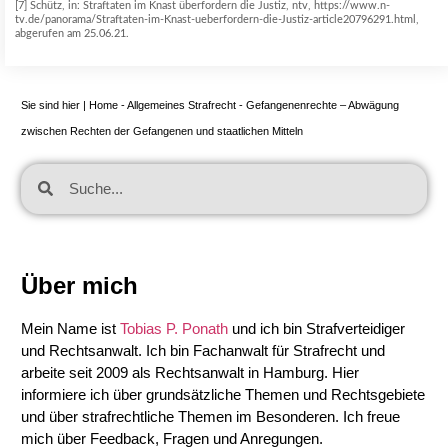
[7] Schütz, in: Straftaten im Knast überfordern die Justiz, ntv, https://www.n-
tv.de/panorama/Straftaten-im-Knast-ueberfordern-die-Justiz-article20796291.html,
abgerufen am 25.06.21.
Sie sind hier |
Home
-
Allgemeines Strafrecht
-
Gefangenenrechte – Abwägung
zwischen Rechten der Gefangenen und staatlichen Mitteln
Über mich
Mein Name ist
Tobias P. Ponath
und ich bin Strafverteidiger
und Rechtsanwalt. Ich bin Fachanwalt für Strafrecht und
arbeite seit 2009 als Rechtsanwalt in Hamburg. Hier
informiere ich über grundsätzliche Themen und Rechtsgebiete
und über strafrechtliche Themen im Besonderen. Ich freue
mich über Feedback, Fragen und Anregungen.