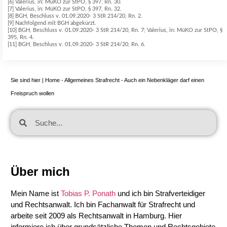
[6] Valerius, in: MüKO zur StPO, § 397, Rn. 30.
[7] Valerius, in: MüKO zur StPO, § 397, Rn. 32.
[8] BGH, Beschluss v. 01.09.2020- 3 StR 214/20, Rn. 2.
[9] Nachfolgend mit BGH abgekürzt.
[10] BGH, Beschluss v. 01.09.2020- 3 StR 214/20, Rn. 7; Valerius, in: MüKO zur StPO, §
395, Rn. 4.
[11] BGH, Beschluss v. 01.09.2020- 3 StR 214/20, Rn. 6.
Sie sind hier |
Home
-
Allgemeines Strafrecht
-
Auch ein Nebenkläger darf einen
Freispruch wollen
Über mich
Mein Name ist
Tobias P. Ponath
und ich bin Strafverteidiger
und Rechtsanwalt. Ich bin Fachanwalt für Strafrecht und
arbeite seit 2009 als Rechtsanwalt in Hamburg. Hier
informiere ich über grundsätzliche Themen und Rechtsgebiete